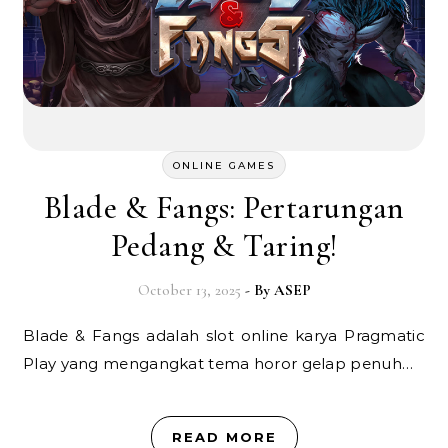
ONLINE GAMES
Blade & Fangs: Pertarungan
Pedang & Taring!
October 13, 2025
- By
ASEP
Blade & Fangs adalah slot online karya Pragmatic
Play yang mengangkat tema horor gelap penuh…
READ MORE