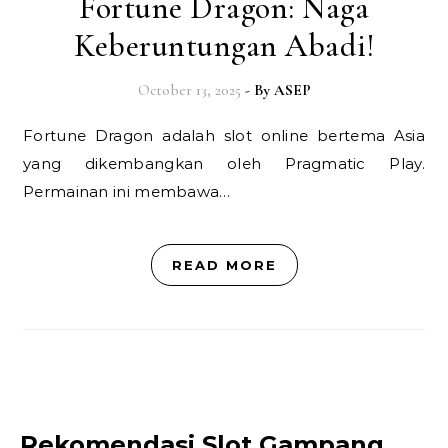
Fortune Dragon: Naga
Keberuntungan Abadi!
October 13, 2025
- By
ASEP
Fortune Dragon adalah slot online bertema Asia
yang dikembangkan oleh Pragmatic Play.
Permainan ini membawa…
READ MORE
Rekomendasi Slot Gampang