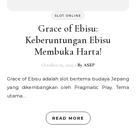
SLOT ONLINE
Grace of Ebisu:
Keberuntungan Ebisu
Membuka Harta!
October 16, 2025
- By
ASEP
Grace of Ebisu adalah slot bertema budaya Jepang
yang dikembangkan oleh Pragmatic Play. Tema
utama…
READ MORE