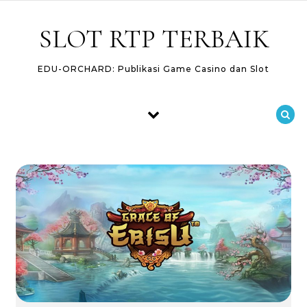
Skip to content
SLOT RTP TERBAIK
EDU-ORCHARD: Publikasi Game Casino dan Slot