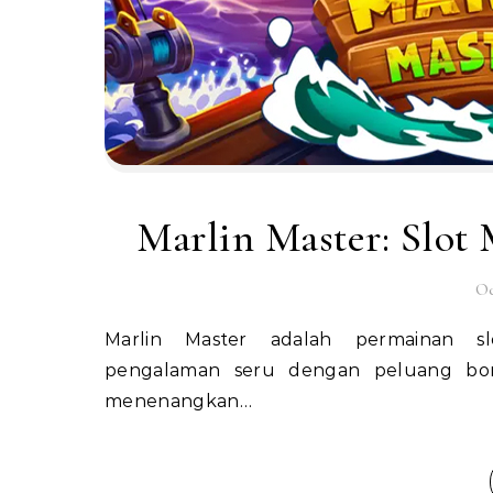
Marlin Master: Slot
Oc
Marlin Master adalah permainan slot online bertema memancing yang menawarkan
pengalaman seru dengan peluang bonu
menenangkan…