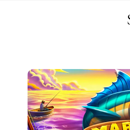
Skip to content