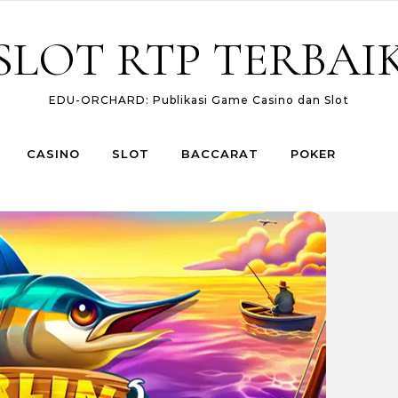
SLOT RTP TERBAI
EDU-ORCHARD: Publikasi Game Casino dan Slot
CASINO
SLOT
BACCARAT
POKER