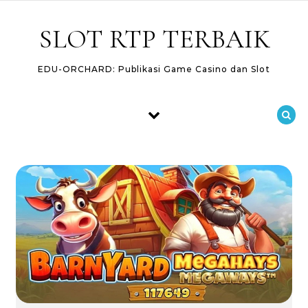
Skip to content
SLOT RTP TERBAIK
EDU-ORCHARD: Publikasi Game Casino dan Slot