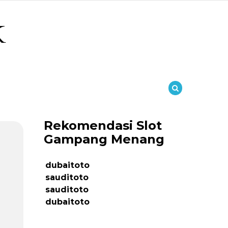
K
Rekomendasi Slot
Gampang Menang
dubaitoto
sauditoto
sauditoto
dubaitoto