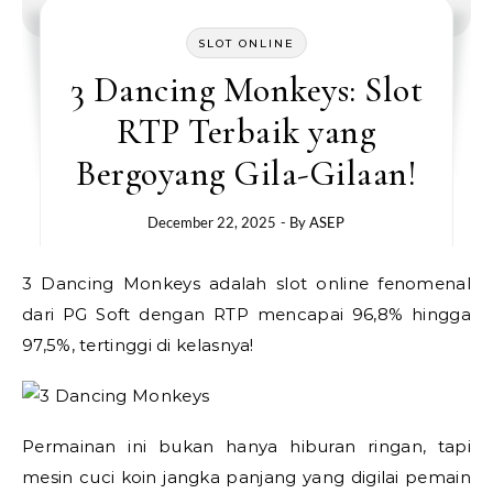
SLOT ONLINE
3 Dancing Monkeys: Slot
RTP Terbaik yang
Bergoyang Gila-Gilaan!
December 22, 2025
- By
ASEP
3 Dancing Monkeys adalah slot online fenomenal
dari PG Soft dengan RTP mencapai 96,8% hingga
97,5%, tertinggi di kelasnya!
Permainan ini bukan hanya hiburan ringan, tapi
mesin cuci koin jangka panjang yang digilai pemain