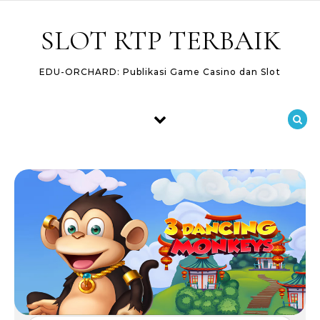
Skip to content
SLOT RTP TERBAIK
EDU-ORCHARD: Publikasi Game Casino dan Slot