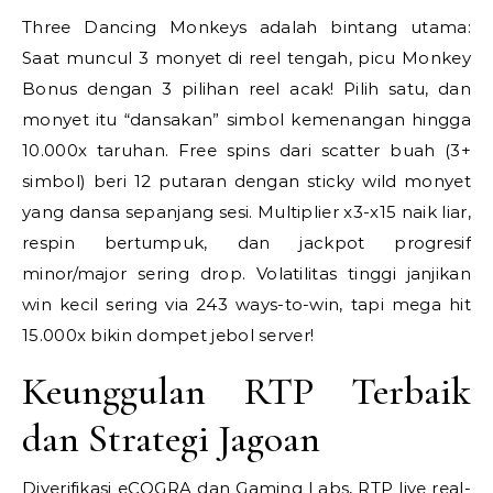
Three Dancing Monkeys adalah bintang utama:
Saat muncul 3 monyet di reel tengah, picu Monkey
Bonus dengan 3 pilihan reel acak! Pilih satu, dan
monyet itu “dansakan” simbol kemenangan hingga
10.000x taruhan. Free spins dari scatter buah (3+
simbol) beri 12 putaran dengan sticky wild monyet
yang dansa sepanjang sesi. Multiplier x3-x15 naik liar,
respin bertumpuk, dan jackpot progresif
minor/major sering drop. Volatilitas tinggi janjikan
win kecil sering via 243 ways-to-win, tapi mega hit
15.000x bikin dompet jebol server!
Keunggulan RTP Terbaik
dan Strategi Jagoan
Diverifikasi eCOGRA dan Gaming Labs, RTP live real-