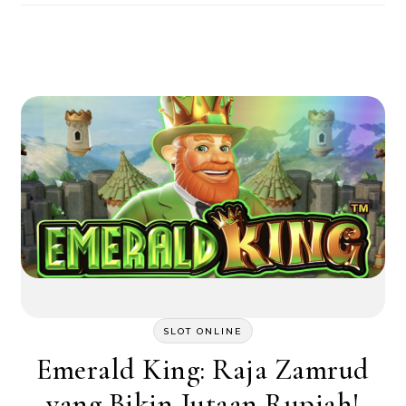
SLOT ONLINE
Emerald King: Raja Zamrud
yang Bikin Jutaan Rupiah!