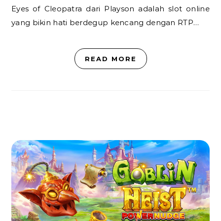
Eyes of Cleopatra dari Playson adalah slot online
yang bikin hati berdegup kencang dengan RTP…
READ MORE