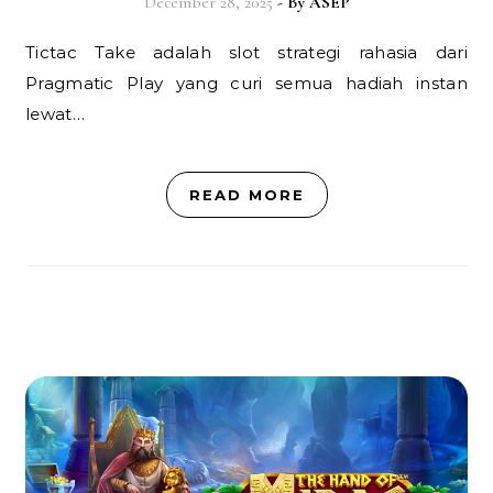
December 28, 2025
- By
ASEP
Tictac Take adalah slot strategi rahasia dari
Pragmatic Play yang curi semua hadiah instan
lewat…
READ MORE