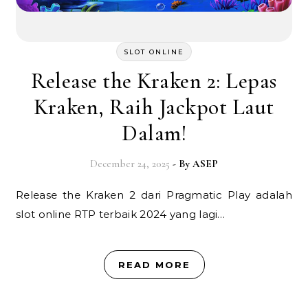
SLOT ONLINE
Release the Kraken 2: Lepas
Kraken, Raih Jackpot Laut
Dalam!
December 24, 2025
- By
ASEP
Release the Kraken 2 dari Pragmatic Play adalah
slot online RTP terbaik 2024 yang lagi…
READ MORE