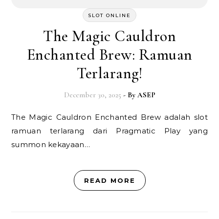
SLOT ONLINE
The Magic Cauldron
Enchanted Brew: Ramuan
Terlarang!
December 30, 2025
- By
ASEP
The Magic Cauldron Enchanted Brew adalah slot
ramuan terlarang dari Pragmatic Play yang
summon kekayaan…
READ MORE