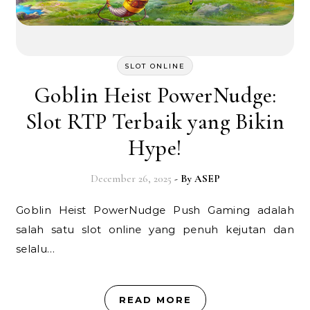
SLOT ONLINE
Goblin Heist PowerNudge:
Slot RTP Terbaik yang Bikin
Hype!
December 26, 2025
- By
ASEP
Goblin Heist PowerNudge Push Gaming adalah
salah satu slot online yang penuh kejutan dan
selalu…
READ MORE