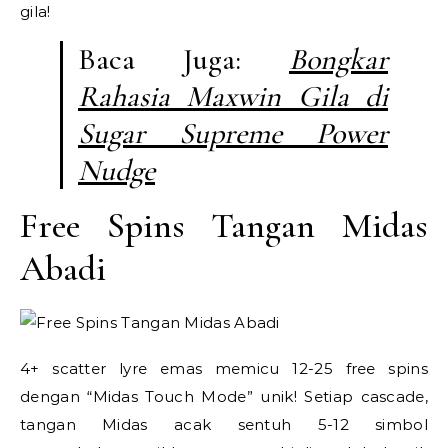
gila!
Baca Juga:
Bongkar
Rahasia Maxwin Gila di
Sugar Supreme Power
Nudge
Free Spins Tangan Midas
Abadi
4+ scatter lyre emas memicu 12-25 free spins
dengan “Midas Touch Mode” unik! Setiap cascade,
tangan Midas acak sentuh 5-12 simbol