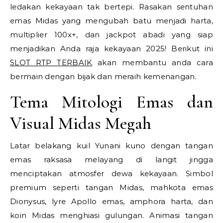
ledakan kekayaan tak bertepi. Rasakan sentuhan
emas Midas yang mengubah batu menjadi harta,
multiplier 100x+, dan jackpot abadi yang siap
menjadikan Anda raja kekayaan 2025! Berikut ini
SLOT RTP TERBAIK
akan membantu anda cara
bermain dengan bijak dan meraih kemenangan.
Tema Mitologi Emas dan
Visual Midas Megah
Latar belakang kuil Yunani kuno dengan tangan
emas raksasa melayang di langit jingga
menciptakan atmosfer dewa kekayaan. Simbol
premium seperti tangan Midas, mahkota emas
Dionysus, lyre Apollo emas, amphora harta, dan
koin Midas menghiasi gulungan. Animasi tangan