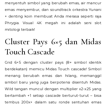
menyentuh simbol yang berubah emas, air mancur
emas menyembur, dan soundtrack orkestra Yunani
+ denting koin membuat Anda merasa seperti raja
Phrygia. Visual 4K megah ini adalah seni slot
mitologi terbaik!
Cluster Pays 6×5 dan Midas
Touch Cascade
Grid 6×5 dengan cluster pays (8+ simbol identik
berdekatan) memicu Midas Touch cascade! Simbol
menang berubah emas dan hilang, memanggil
simbol baru yang juga berpotensi disentuh Midas.
Wild tangan muncul dengan multiplier x2-x25 yang
bertambah +1 setiap cascade berturut-turut – bisa
tembus 200x+ dalam satu ronde sentuhan emas