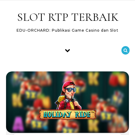
Skip to content
SLOT RTP TERBAIK
EDU-ORCHARD: Publikasi Game Casino dan Slot